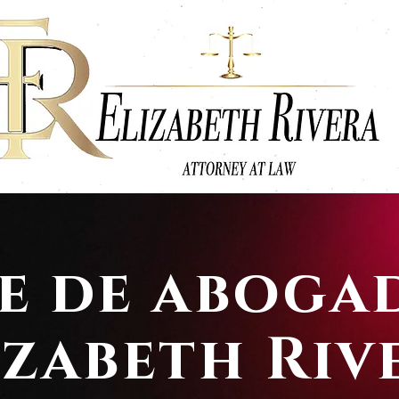
e de aboga
izabeth Riv