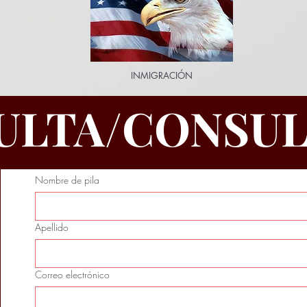
INMIGRACIÓN
ULTA/CONSUL
Nombre de pila
Apellido
Correo electrónico