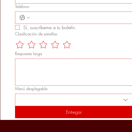
Teléfono
Sí, suscríbeme a tu boletín.
Clasificación de estrellas
Respuesta larga
Menú desplegable
Entregar